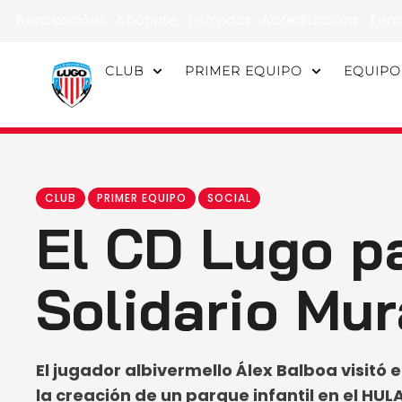
Renovacións
·
Abónate
·
Entradas
·
Acreditacións
·
Ten
CLUB
PRIMER EQUIPO
EQUIPO
CLUB
PRIMER EQUIPO
SOCIAL
El CD Lugo pa
Solidario Mur
El jugador albivermello Álex Balboa visitó 
la creación de un parque infantil en el HUL