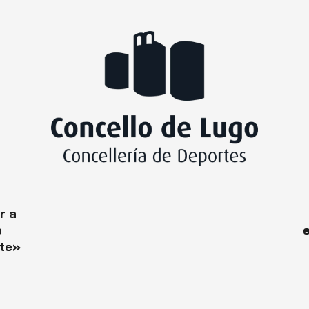
r a
e
e
nte»