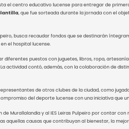
sta el centro educativo lucense para entregar de prime
lantilla
, que fue sorteada durante la jornada con el obj
s Pulpeiro, busca recaudar fondos que se destinarán ínte
 en el hospital lucense.
r diferentes puestos con juguetes, libros, ropa, artesaní
. La actividad contó, además, con la colaboración de disti
representantes de otros clubes de la ciudad, como jugad
 compromiso del deporte lucense con una iniciativa que une
de Murallalandia y al IES Leiras Pulpeiro por contar con 
as aquellas causas que contribuyan al bienestar, la mejor