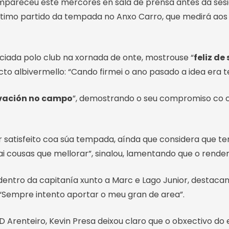
mpareceu este mércores en sala de prensa antes da ses
ltimo partido da tempada no Anxo Carro, que medirá aos
ciada polo club na xornada de onte, mostrouse “
feliz de
 albivermello: “Cando firmei o ano pasado a idea era te
vación no campo
”, demostrando o seu compromiso co cl
r satisfeito coa súa tempada, aínda que considera que te
 cousas que mellorar”, sinalou, lamentando que o rendem
entro da capitanía xunto a Marc e Lago Junior, destacand
 “Sempre intento aportar o meu gran de area”.
 Arenteiro, Kevin Presa deixou claro que o obxectivo do