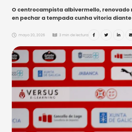
O centrocampista albivermello, renovado r
en pechar a tempada cunha vitoria diante
mayo 20, 2026
3
 min de lectura