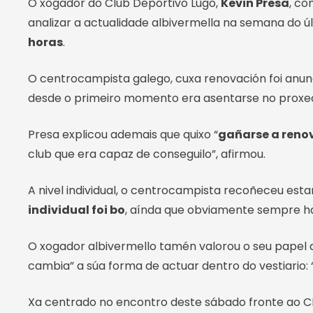
O xogador do Club Deportivo Lugo,
Kevin Presa
, co
analizar a actualidade albivermella na semana do ú
horas
.
O centrocampista galego, cuxa renovación foi anun
desde o primeiro momento era asentarse no proxecto
Presa explicou ademais que quixo “
gañarse a reno
club que era capaz de conseguilo”, afirmou.
A nivel individual, o centrocampista recoñeceu esta
individual foi bo
, aínda que obviamente sempre hai
O xogador albivermello tamén valorou o seu papel d
cambia” a súa forma de actuar dentro do vestiario:
Xa centrado no encontro deste sábado fronte ao CD