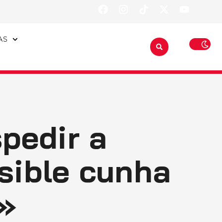
AS
pedir a
sible cunha
e»