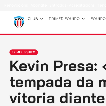
Renovacións
·
Abónate
·
Entradas
·
Acreditacións
·
Ten
CLUB
PRIMER EQUIPO
EQUIPO
PRIMER EQUIPO
Kevin Presa:
tempada da m
vitoria diant