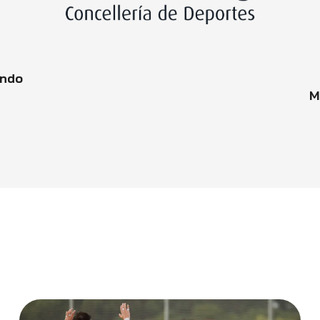
endo
M