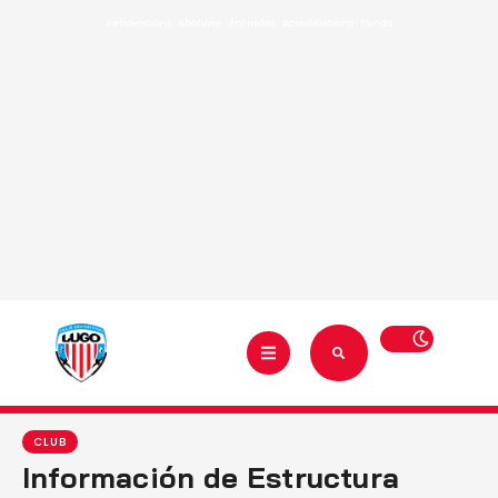
Renovacións
·
Abónate
·
Entradas
·
Acreditacións
·
Tenda
CLUB
Información de Estructura