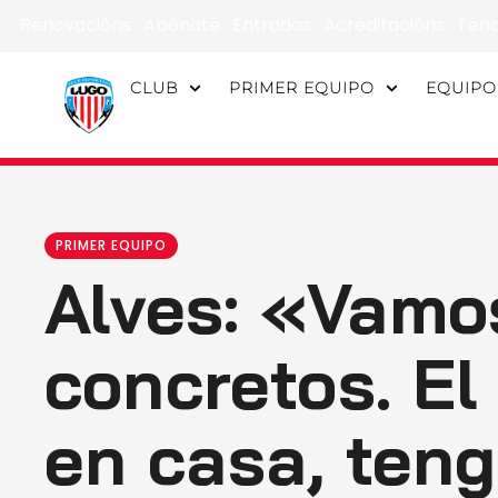
Renovacións
·
Abónate
·
Entradas
·
Acreditacións
·
Ten
CLUB
PRIMER EQUIPO
EQUIPO
PRIMER EQUIPO
Alves: «Vamo
concretos. El
en casa, ten