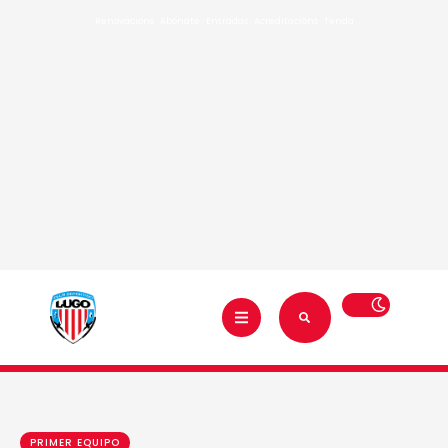
Renovacións
·
Abónate
·
Entradas
·
Acreditacións
·
Tenda
PRIMER EQUIPO