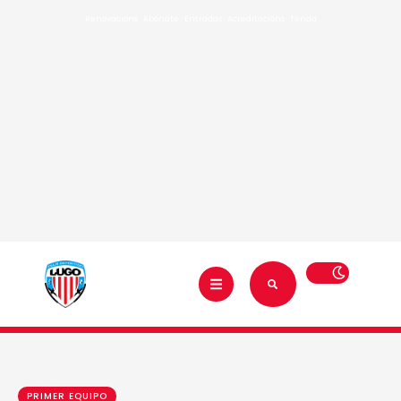
Renovacións
·
Abónate
·
Entradas
·
Acreditacións
·
Tenda
PRIMER EQUIPO