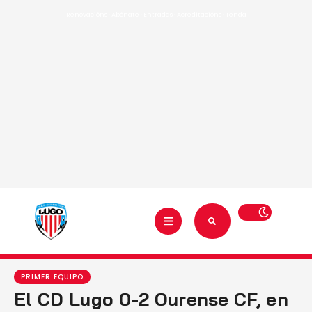
Renovacións
·
Abónate
·
Entradas
·
Acreditacións
·
Tenda
PRIMER EQUIPO
El CD Lugo 0-2 Ourense CF, en