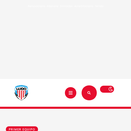
Renovacións
·
Abónate
·
Entradas
·
Acreditacións
·
Tenda
PRIMER EQUIPO