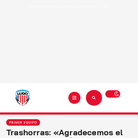
Renovacións
·
Abónate
·
Entradas
·
Acreditacións
·
Tenda
PRIMER EQUIPO
Trashorras: «Agradecemos el